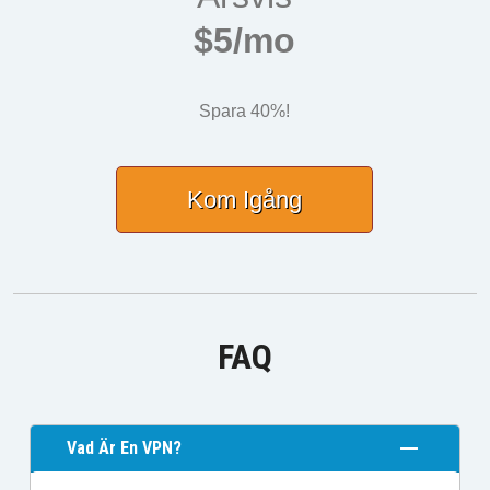
$5/mo
Spara 40%!
Kom Igång
FAQ
Vad Är En VPN?