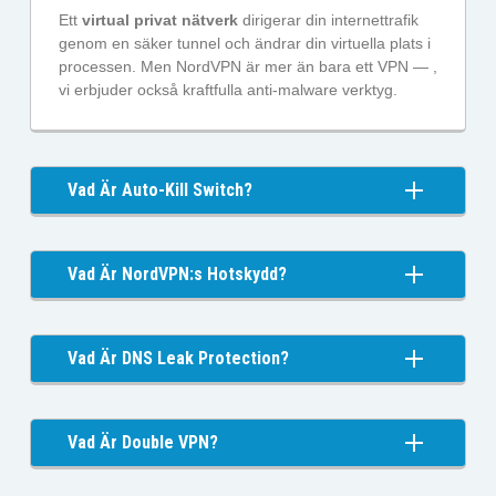
Ett
virtual privat nätverk
dirigerar din internettrafik
genom en säker tunnel och ändrar din virtuella plats i
processen. Men NordVPN är mer än bara ett VPN — ,
vi erbjuder också kraftfulla anti-malware verktyg.
Vad Är Auto-Kill Switch?
Vad Är NordVPN:s Hotskydd?
Vad Är DNS Leak Protection?
Vad Är Double VPN?