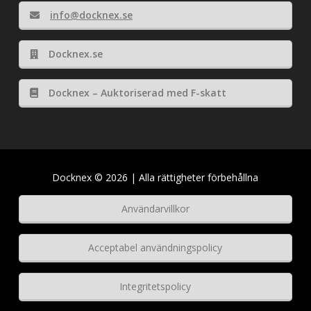
info@docknex.se
Docknex.se
Docknex – Auktoriserad med F-skatt
Docknex © 2026 | Alla rättigheter förbehållna
Användarvillkor
Acceptabel användningspolicy
Integritetspolicy