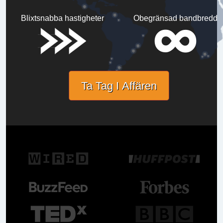
Blixtsnabba hastigheter
Obegränsad bandbredd
Ta Tag I Affären