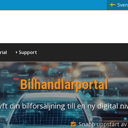
Sven
ial
Support
Bilhandlarportal
yft din bilförsäljning till en ny digital ni
Snabb uppstart av