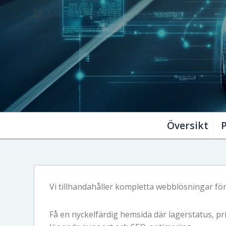
Säker hosting & Google-optimering
Enkel hantering via Adminpanel
Översikt
Vi tillhandahåller kompletta webblösningar för
Få en nyckelfärdig hemsida där lagerstatus, pris