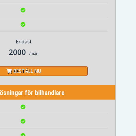
Endast
2000
/mån
BESTÄLL NU
sningar för bilhandlare