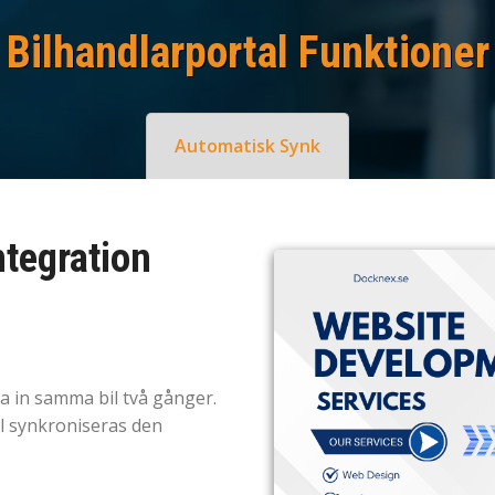
Bilhandlarportal Funktioner
Automatisk Synk
ntegration
a in samma bil två gånger.
il synkroniseras den