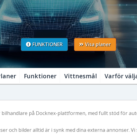
Automatisk synk av
FUNKTIONER
Visa planer
Planer
Funktioner
Vittnesmål
Varför välj
 bilhandlare på Docknex-plattformen, med fullt stöd för aut
er och bilder alltid är i synk med dina externa annonser. Vi s