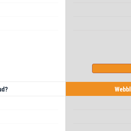
ud?
Webblö