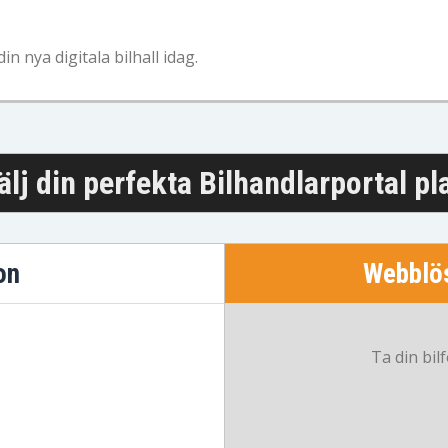
 nya digitala bilhall idag.
älj din perfekta Bilhandlarportal pl
on
Webblös
Ta din bilf