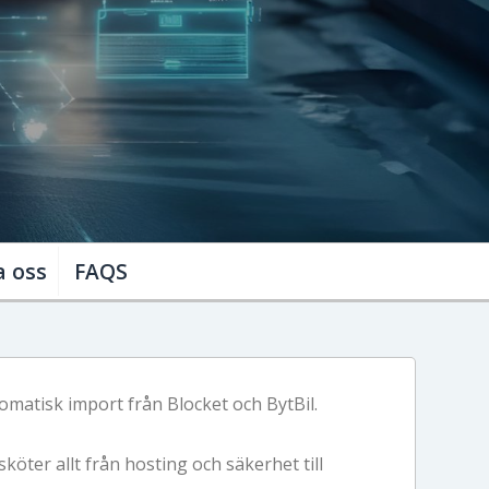
 lager & bilder
a oss
FAQS
omatisk import från Blocket och BytBil.
köter allt från hosting och säkerhet till