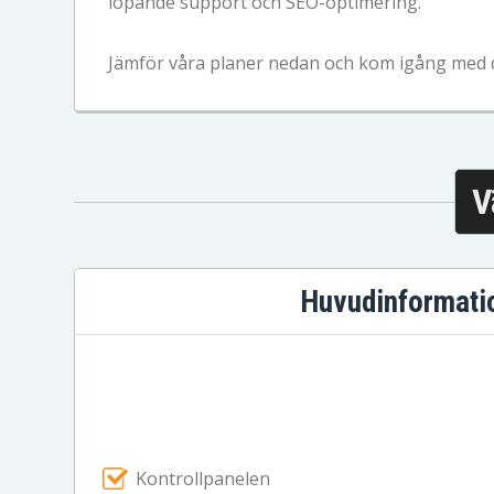
löpande support och SEO-optimering.
Jämför våra planer nedan och kom igång med din
V
Huvudinformati
Kontrollpanelen