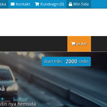
ska
Kontakt
Kundvagn (0)
Min Sida
order
2000
Start från
/mån
vå
 din nya hemsida