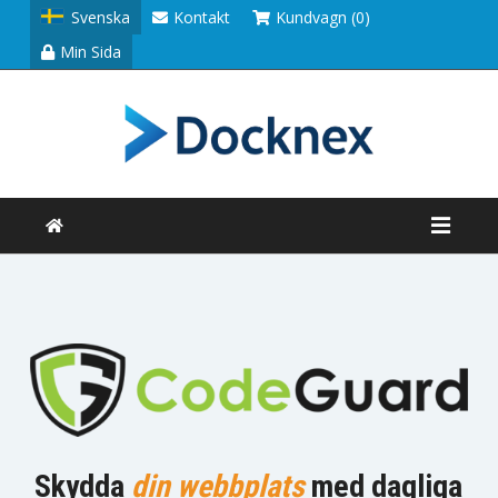
Svenska
Kontakt
Kundvagn (0)
Min Sida
Skydda
din webbplats
med dagliga