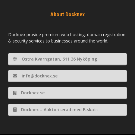
About Docknex
Docknex provide premium web hosting, domain registration
& security services to businesses around the world.
Östra Kvarngatan, 611 36 Nyköping
info@docknex.se
Docknex.se
Docknex – Auktoriserad med F-skatt