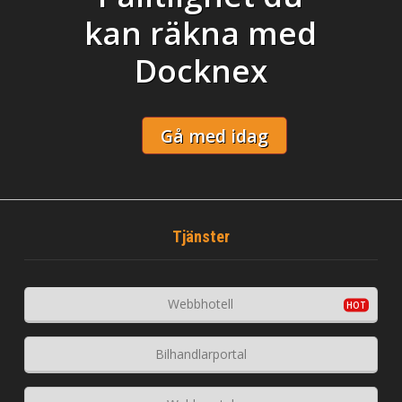
kan räkna med
Docknex
Gå med idag
Tjänster
Webbhotell
Bilhandlarportal