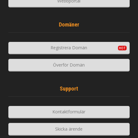
Webbportal
Domäner
Registrera Domän
Överför Domän
Support
Kontaktformulär
Skicka ärende