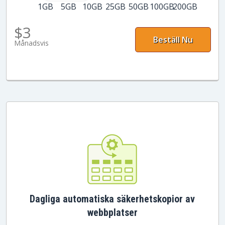
1GB
5GB
10GB
25GB
50GB
100GB
200GB
$3
Beställ Nu
Månadsvis
Dagliga automatiska säkerhetskopior av
webbplatser