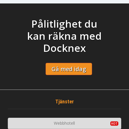
Pålitlighet du
kan räkna med
Docknex
Gå med idag
Tjänster
Webbhotell