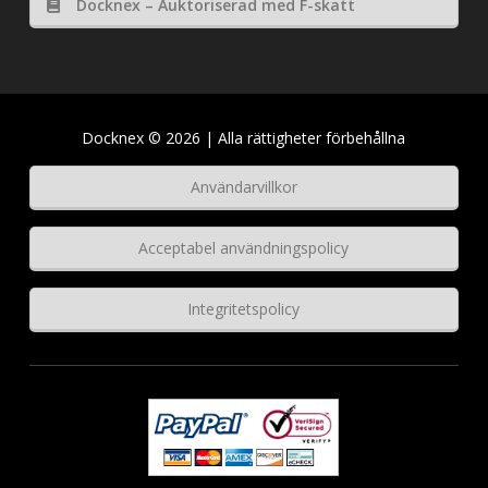
Docknex – Auktoriserad med F-skatt
Docknex © 2026 | Alla rättigheter förbehållna
Användarvillkor
Acceptabel användningspolicy
Integritetspolicy