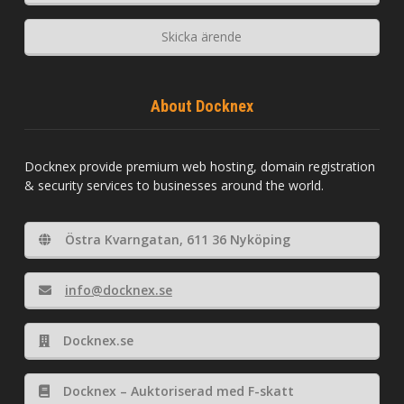
Skicka ärende
About Docknex
Docknex provide premium web hosting, domain registration
& security services to businesses around the world.
Östra Kvarngatan, 611 36 Nyköping
info@docknex.se
Docknex.se
Docknex – Auktoriserad med F-skatt