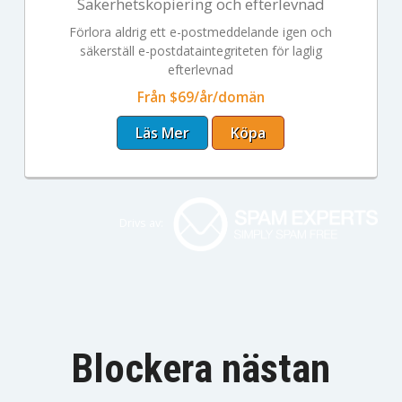
Säkerhetskopiering och efterlevnad
Förlora aldrig ett e-postmeddelande igen och
säkerställ e-postdataintegriteten för laglig
efterlevnad
Från $69/år/domän
Läs Mer
Köpa
Drivs av:
Blockera nästan