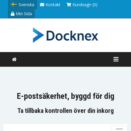
Svenska
Kontakt
Kundvagn (0)
Min Sida
E-postsäkerhet, byggd för dig
Ta tillbaka kontrollen över din inkorg
Växla