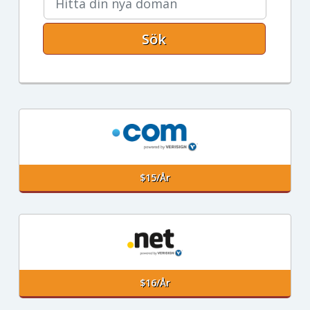
Sök
$15/år
$16/år