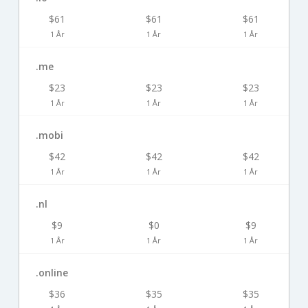
$61
$61
$61
1 År
1 År
1 År
.me
$23
$23
$23
1 År
1 År
1 År
.mobi
$42
$42
$42
1 År
1 År
1 År
.nl
$9
$0
$9
1 År
1 År
1 År
.online
$36
$35
$35