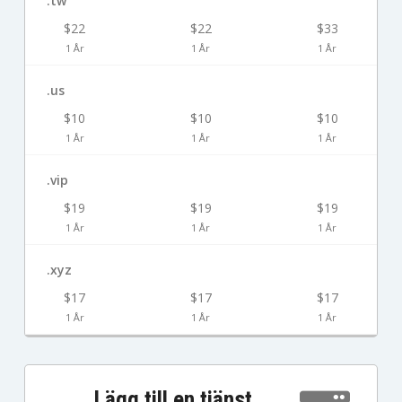
.tw
$22
$22
$33
1 År
1 År
1 År
.us
$10
$10
$10
1 År
1 År
1 År
.vip
$19
$19
$19
1 År
1 År
1 År
.xyz
$17
$17
$17
1 År
1 År
1 År
Lägg till en tjänst