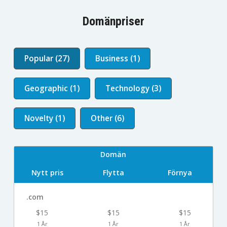
Domänpriser
Popular (27)
Business (1)
Geographic (1)
Technology (3)
Novelty (1)
Other (6)
Domän
Nytt pris
Flytta
Förnya
.com
$15
$15
$15
1 År
1 År
1 År