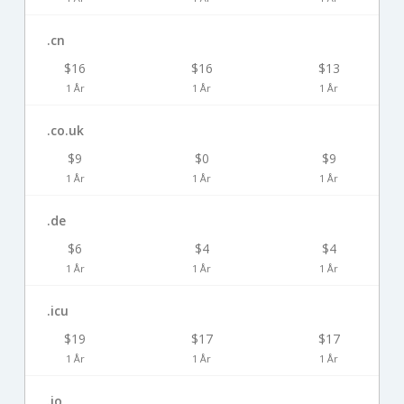
.cn
$16
$16
$13
1 År
1 År
1 År
.co.uk
$9
$0
$9
1 År
1 År
1 År
.de
$6
$4
$4
1 År
1 År
1 År
.icu
$19
$17
$17
1 År
1 År
1 År
.io